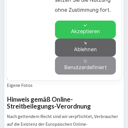
44139 Dortmund
ohne Zustimmung fort.
Telefon: 0231-46 69 75 77
Telefax: 0231-53 41 90 98
Akzeptieren
E-Mail: wolfgang(at)gurowietz.com
Verantwortlich für den Inhalt
(gem. § 55 Abs. 2 RStV):
Ablehnen
Wolfgang Gurowietz
Benutzerdefiniert
Bildrechte:
Pixabay
Eigene Fotos
Hinweis gemäß Online-
Streitbeilegungs-Verordnung
Nach geltendem Recht sind wir verpflichtet, Verbraucher
auf die Existenz der Europäischen Online-