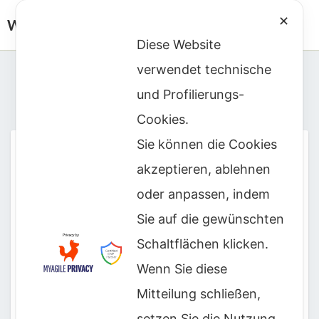
✕
WOLFGANG GUROWIETZ
Diese Website
verwendet technische
und Profilierungs-
Kategorie:
Impressum
Cookies.
Sie können die Cookies
IMPRESSUM
IMPRESSUM U.
U.
akzeptieren, ablehnen
DATENSCHUTZERKLÄRUNG
DATENSCHUTZERKLÄRUN
oder anpassen, indem
Sie auf die gewünschten
Schaltflächen klicken.
Impressum und Datenschutzerklärung
Wenn Sie diese
Wolfgang Gurowietz
Mitteilung schließen,
Landgrafenstr. 131
setzen Sie die Nutzung